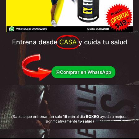
Entrena desde
CASA
y cuida tu salud
Comprar en WhatsApp
(
Sabias que entrenar tan solo
15 min
al día
BOXEO
ayuda a mejorar
significativamente tu
salud)