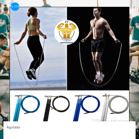
🔍
↓ 31%
Agotado