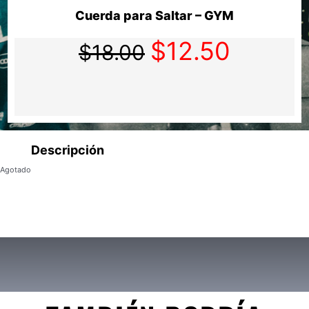
Cuerda para Saltar – GYM
$
12.50
Original
Current
$
18.00
price
price
was:
is:
$18.00.
$12.50.
Descripción
Agotado