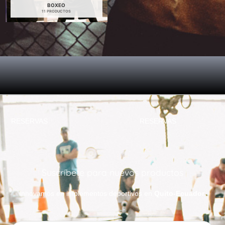
BOXEO
11 PRODUCTOS
RESERVAS
RESERVAS
Suscríbete para nuevos productos
Innovamos en implementos deportivos en
Quito-Ecuador
.