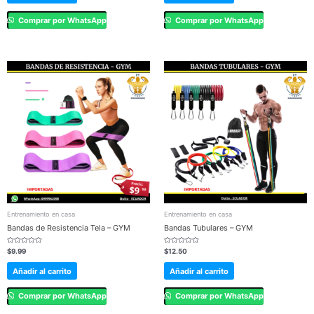
Comprar por WhatsApp
Comprar por WhatsApp
Entrenamiento en casa
Entrenamiento en casa
Bandas de Resistencia Tela – GYM
Bandas Tubulares – GYM
Valorado
Valorado
$
9.99
$
12.50
en
en
0
0
de
de
Añadir al carrito
Añadir al carrito
5
5
Comprar por WhatsApp
Comprar por WhatsApp