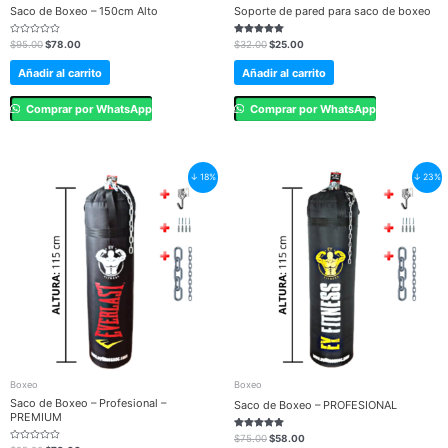
Saco de Boxeo – 150cm Alto
Soporte de pared para saco de boxeo
Valorado
Valorado en
$
95.00
$
78.00
$
32.00
$
25.00
en
5.00
0
de 5
de
Añadir al carrito
Añadir al carrito
5
Comprar por WhatsApp
Comprar por WhatsApp
Original
Current
Original
Current
↓ 18%
↓ 23%
price
price
price
price
was:
is:
was:
is:
$95.00.
$78.00.
$75.00.
$58.00.
Boxeo
Boxeo
Saco de Boxeo – Profesional –
Saco de Boxeo – PROFESIONAL
PREMIUM
Valorado en
$
75.00
$
58.00
5.00
Valorado