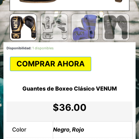
Guantes
Disponibilidad:
1 disponibles
de
Boxeo
COMPRAR AHORA
Clásico
VENUM
cantidad
Guantes de Boxeo Clásico VENUM
$
36.00
Color
Negro, Rojo