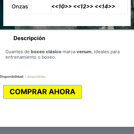
Onzas
<<10>> <<12>> <<14>>
Descripción
Guantes de
boxeo
clásico
marca
venum
, ideales para
entrenamiento o boxeo.
Guantes
Disponibilidad:
1 disponibles
de
Boxeo
COMPRAR AHORA
Clásico
VENUM
cantidad