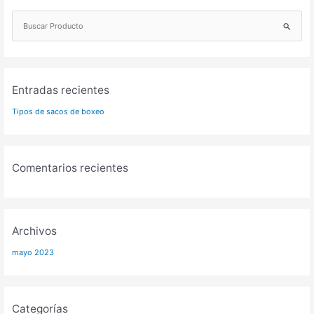
B
u
s
c
a
Entradas recientes
r
Tipos de sacos de boxeo
p
o
r
:
Comentarios recientes
Archivos
mayo 2023
Categorías