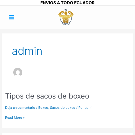
Ir
ENVIOS A TODO ECUADOR
al
Main
contenido
Menu
admin
Tipos de sacos de boxeo
Tipos
de
sacos
Deja un comentario
/
Boxeo
,
Sacos de boxeo
/ Por
admin
de
boxeo
Read More »