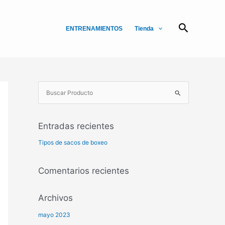
Buscar
ENTRENAMIENTOS
Tienda
B
u
s
Entradas recientes
c
a
Tipos de sacos de boxeo
r
p
Comentarios recientes
o
r
Archivos
:
mayo 2023