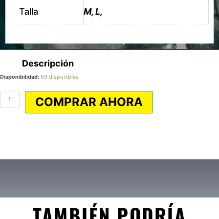
Talla
M, L,
Descripción
Guantes
Disponibilidad:
59 disponibles
-
GYM
COMPRAR AHORA
cantidad
TAMBIÉN PODRÍA