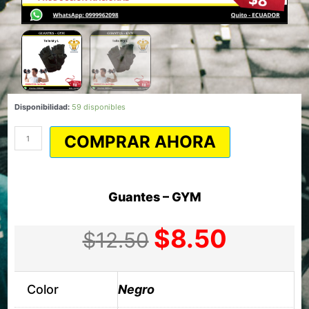
Guantes
Disponibilidad:
59 disponibles
-
GYM
COMPRAR AHORA
cantidad
Guantes – GYM
$
8.50
Original
Current
$
12.50
price
price
was:
is:
$12.50.
$8.50.
Color
Negro