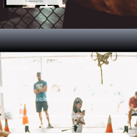
11 PRODUCTOS
RESERVAS
RESERVAS
Suscríbete para nuevos productos
Innovamos en implementos deportivos en
Quito-Ecuador
.
Email