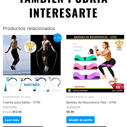
INTERESARTE
Productos relacionados
Original
Current
↓ 31%
price
price
was:
is:
$18.00.
$12.50.
AGOTADO
Entrenamiento en casa
Entrenamiento en casa
Cuerda para Saltar – GYM
Bandas de Resistencia Tela – GYM
Valorado
Valorado
$
18.00
$
12.50
$
9.99
en
en
0
0
de
de
Leer más
Añadir al carrito
5
5